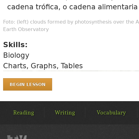
cadena trófica, o cadena alimentaria
Foto: (left) clouds formed by photosynthesis over the
Earth Observatory
Skills:
Biology
Charts, Graphs, Tables
BEGIN LESSON
MAIN
MENU
Reading
Writing
Vocabulary