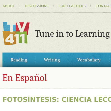
HEADER
Ski
ABOUT
DISCUSSIONS
FOR TEACHERS
CONTAC
MENU
ma
co
Tune in to Learning
TV411
MAIN
Reading
Writing
Vocabulary
MENU
En Español
FOTOSÍNTESIS: CIENCIA LEC