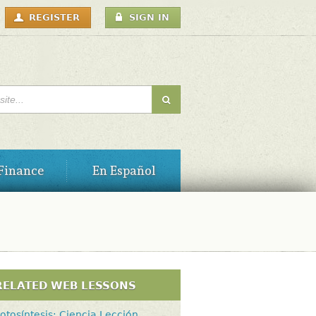
USER
REGISTER
SIGN IN
MENU
H FORM
Finance
En Español
RELATED WEB LESSONS
otosíntesis: Ciencia Lección