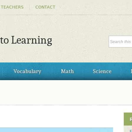
Skip to
 TEACHERS
CONTACT
main
content
SEARC
 to Learning
Search
Vocabulary
Math
Science
F