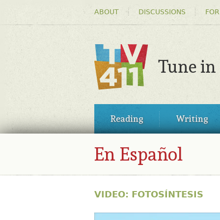
HEADER
ABOUT
DISCUSSIONS
FOR
MENU
Tune in
TV411
MAIN
Reading
Writing
MENU
En Español
VIDEO: FOTOSÍNTESIS
35521918