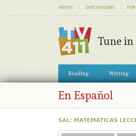
HEADER
ABOUT
DISCUSSIONS
FOR
MENU
Tune in
TV411
MAIN
Reading
Writing
MENU
En Español
SAL: MATEMÁTICAS LECCI