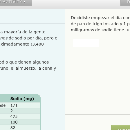
 ACTIVITY
D
Decidiste empezar el día co
de pan de trigo tostado y 1 
miligramos de sodio tiene t
la mayoría de la gente
enos
de sodio por día, pero el
roximadamente ¡3,400
odio que tienen algunos
uno, el almuerzo, la cena y
PNG