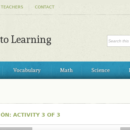
Skip to
 TEACHERS
CONTACT
main
content
SEARC
 to Learning
Search
Vocabulary
Math
Science
ÓN: ACTIVITY 3 OF 3