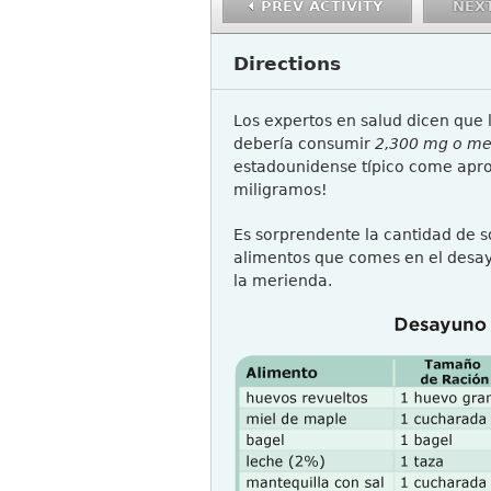
PREV ACTIVITY
NEXT
Directions
Los expertos en salud dicen que 
debería consumir
2,300 mg o m
estadounidense típico come ap
miligramos!
Es sorprendente la cantidad de s
alimentos que comes en el desay
la merienda.
ESSCIENCE4_A3_Q1-5.