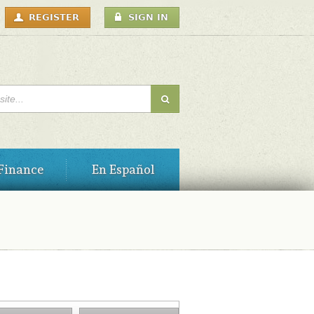
USER
REGISTER
SIGN IN
MENU
H FORM
Finance
En Español