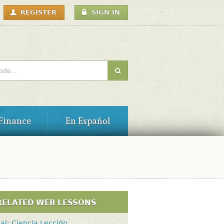
USER
REGISTER
SIGN IN
MENU
H FORM
Finance
En Español
RELATED WEB LESSONS
al: Ciencia Lección