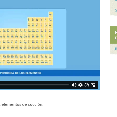
S
R
s elementos de cocción.