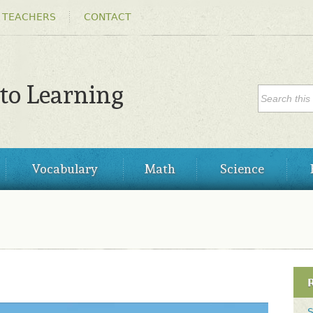
Skip to
 TEACHERS
CONTACT
main
content
SEARC
 to Learning
Search
Vocabulary
Math
Science
S