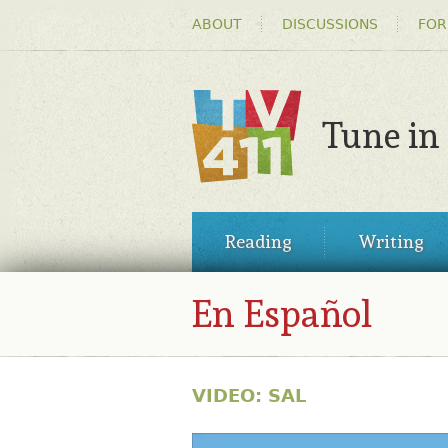
HEADER
ABOUT
DISCUSSIONS
FOR
MENU
Tune in
TV411
MAIN
Reading
Writing
MENU
En Español
VIDEO: SAL
35521227