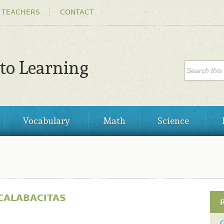
Skip to
 TEACHERS
CONTACT
main
content
SEARC
 to Learning
Search
Vocabulary
Math
Science
CALABACITAS
C