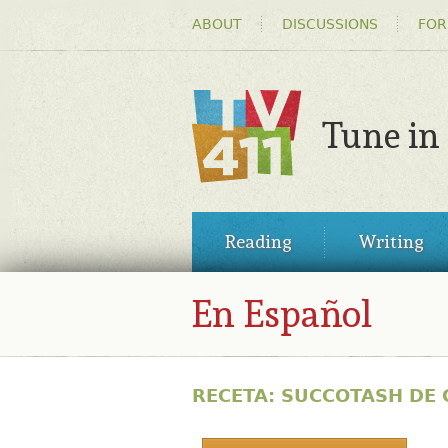
HEADER
ABOUT
DISCUSSIONS
FOR
MENU
Tune in
TV411
MAIN
Reading
Writing
MENU
En Español
RECETA: SUCCOTASH DE 