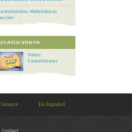
arbohidratos: Matemáticas
ección
RELATED VIDEOS
Video:
Carbohidratos
Finance
En Español
Contact