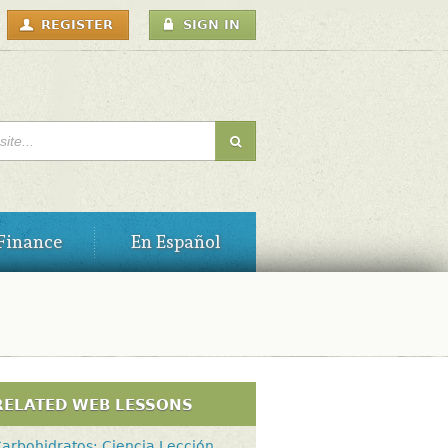
USER
REGISTER
SIGN IN
MENU
H FORM
Finance
En Español
RELATED WEB LESSONS
arbohidratos: Ciencia Lección